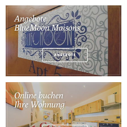
Angebote
BlueMoon Maisons
ANGEBOTE
Online buchen
Ihre Wohnung