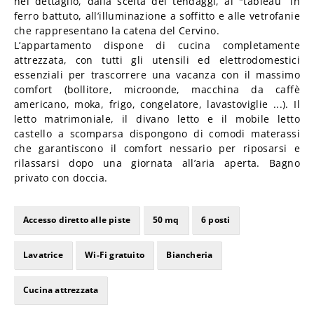
nel dettaglio, dalla scelta dei tendaggi, ai "tableau” in
ferro battuto, all’illuminazione a soffitto e alle vetrofanie
che rappresentano la catena del Cervino.
L’appartamento dispone di cucina completamente
attrezzata, con tutti gli utensili ed elettrodomestici
essenziali per trascorrere una vacanza con il massimo
comfort (bollitore, microonde, macchina da caffè
americano, moka, frigo, congelatore, lavastoviglie ...). Il
letto matrimoniale, il divano letto e il mobile letto
castello a scomparsa dispongono di comodi materassi
che garantiscono il comfort nessario per riposarsi e
rilassarsi dopo una giornata all’aria aperta. Bagno
privato con doccia.
Accesso diretto alle piste
50 mq
6 posti
Lavatrice
Wi-Fi gratuito
Biancheria
Cucina attrezzata